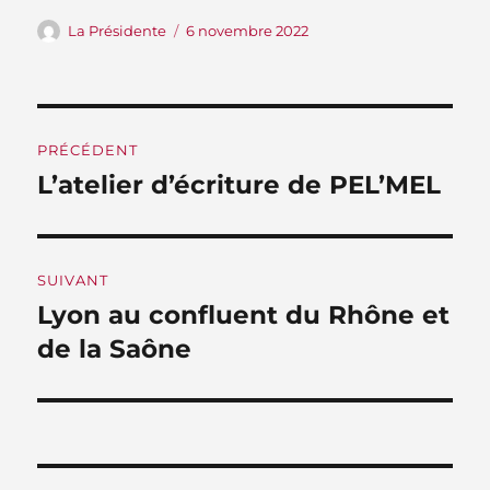
Auteur
Publié
La Présidente
6 novembre 2022
le
Navigation
PRÉCÉDENT
de
L’atelier d’écriture de PEL’MEL
Publication
précédente :
l’article
SUIVANT
Lyon au confluent du Rhône et
Publication
suivante :
de la Saône