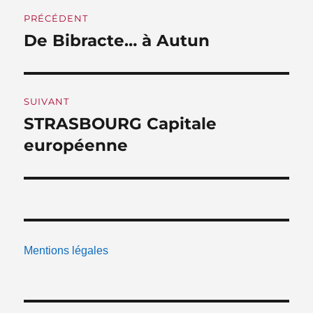
Navigation
PRÉCÉDENT
de
De Bibracte… à Autun
Publication
précédente :
l’article
SUIVANT
STRASBOURG Capitale
Publication
suivante :
européenne
Mentions légales